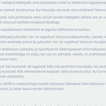
e volitatud töötlejaks oma Kasutajate nimel ja töötlemist reguleer
ne toimub ainult juhul, kui Kasutaja otsustab oma andmeid Teenus
gipääs isikuandmetele oleks ainult nendel töötajatel, kellele see on
nd sidunud konfidentsiaalsusnõuetega.
ki asjakohaseid meetmeid, et tagada töötlemise turvalisus.
öötlejaid juhtudel, mis on vajalikud Teenuse pakkumiseks, näiteks, kui
lubi andmete puhul ka juhtudel, mis on vajalikud Teenuse müügit
 töötlemise iseloomu ja Sportlyzerile kättesaadavat informatsiooni,
iste meetmetega nii palju, kui see on võimalik, selleks, et andmesubj
stusi täita.
tlyzer kas kustutab või tagastab kõik isikuandmed Kasutajale, kui a
ustutab kõik olemasolevad koopiad, välja arvatud juhul, kui Euroop
te säilitamist.
u GDPR-is toodud tingimustele vastavust tõendava informatsiooni 
atusi, ja aitab kaasa nende läbiviimisele.