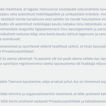
ikke meetmeid, et tagada Teenusesse sisestavate isikuandmete turva
ipääsu oma autentitud mobiiliäppidele ja unikaalstele linkidele, mis
täielikult nende turvalisuse eest valides ise nende hoiustamise viis
ades või autentitud mobiiliäppi kaudu loetakse Sinu läbiviiduks, vä
 kolmandate osapoolte ligipääsemisest Sinu kasutajanimele ja parool
isikuliselt vastutav kõigi oma konto kaudu tehtud tegevuste ja ne
a seonduvalt.
sevanemad ja sportlased oleksid teadlikud sellest, et Klubi kasutab
 Privaatsuspolitiikast.
ad Sa olema vähemalt 16-aastane või Sul peab olema selleks kas la
se sportlase registreerimist olema lapsevanema või hooldaja nõuso
atele Teenuse kasutamise, välja arvatud juhul, kui on ilmnenud asja
likke tehnilisi ja organisatsioonilisi meetmeid, et kõiki andmeid kai
b kõiki konto andmeid vastavalt Privaatsuspoliitikale ja kohaldatavat