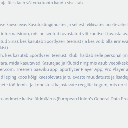
aja üles laeb või oma konto kaudu sisestab.
kse käesolevas Kasutustingimustes ja sellest tekkivates pooltevahel
nformatsioon, mis on seotud tuvastatud või kaudselt tuvastatava 
tud Sina), kes kasutab Sportlyzeri teenust (ja kes võib olla erineva
ist)
im, kes kasutab Sportlyzeri teenust. Klubi haldab selle personal (m
vara, mida kasutavad Kasutajad ja Klubid ning mis asub veebikesk
yzer.com, Treeneri päeviku äpp, Sportlyzer Player App, Pro Player 
 leping koos kõigi käesolevate ja tulevaste muudatuste ja lisade
mete töötlemist ja kohustusi kajastavate reeglite kogum, mis on s
kuandmete kaitse üldmäärus (European Union’s General Data Prot