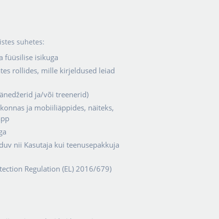
istes suhetes:
füüsilise isikuga
tes rollides, mille kirjeldused leiad
änedžerid ja/või treenerid)
konnas ja mobiiliäppides, näiteks,
äpp
ga
iduv nii Kasutaja kui teenusepakkuja
ection Regulation (EL) 2016/679)