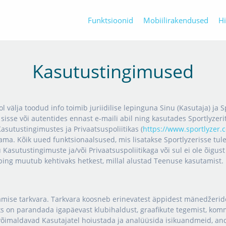
Funktsioonid
Mobiilirakendused
H
Kasutustingimused
l välja toodud info toimib juriidilise lepinguna Sinu (Kasutaja) ja 
sisse või autentides ennast e-maili abil ning kasutades Sportlyzerit,
Kasutustingimustes ja Privaatsuspoliitikas (
https://www.sportlyzer.
ma. Kõik uued funktsionaalsused, mis lisatakse Sportlyzerisse tul
Kasutustingimuste ja/või Privaatsuspoliitikaga või sul ei ole õigus
ing muutub kehtivaks hetkest, millal alustad Teenuse kasutamist.
mise tarkvara. Tarkvara koosneb erinevatest äppidest mänedžeridele
s on parandada igapäevast klubihaldust, graafikute tegemist, komm
võimaldavad Kasutajatel hoiustada ja analüüsida isikuandmeid, and