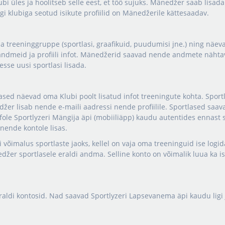
i üles ja hoolitseb selle eest, et töö sujuks. Mänedžer saab lisada 
i klubiga seotud isikute profiilid on Mänedžerile kättesaadav.
a treeninggruppe (sportlasi, graafikuid, puudumisi jne.) ning näe
andmeid ja profiili infot. Mänedžerid saavad nende andmete nähtav
se uusi sportlasi lisada.
tlased näevad oma Klubi poolt lisatud infot treeningute kohta. Spor
žer lisab nende e-maili aadressi nende profiilile. Sportlased saava
infole Sportlyzeri Mängija äpi (mobiiliäpp) kaudu autentides ennast 
nende kontole lisas.
di võimalus sportlaste jaoks, kellel on vaja oma treeninguid ise logi
džer sportlasele eraldi andma. Selline konto on võimalik luua ka is
raldi kontosid. Nad saavad Sportlyzeri Lapsevanema äpi kaudu ligi