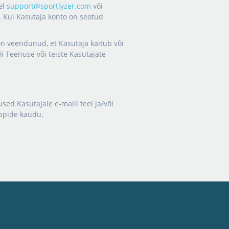
el
support@sportlyzer.com
või
. Kui Kasutaja konto on seotud
 on veendunud, et Kasutaja käitub või
õi Teenuse või teiste Kasutajate
d Kasutajale e-maili teel ja/või
äppide kaudu.