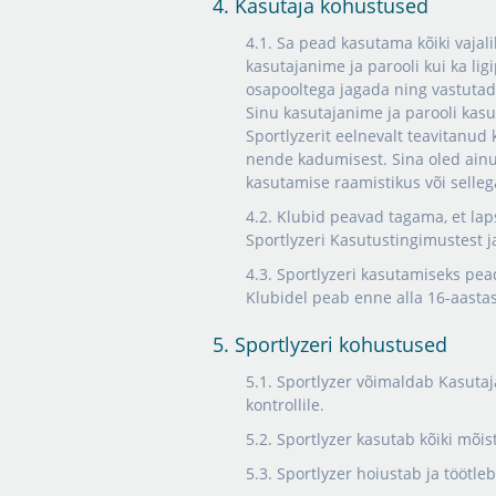
4. Kasutaja kohustused
4.1. Sa pead kasutama kõiki vajal
kasutajanime ja parooli kui ka lig
osapooltega jagada ning vastutad 
Sinu kasutajanime ja parooli kasut
Sportlyzerit eelnevalt teavitanud
nende kadumisest. Sina oled ainu
kasutamise raamistikus või selleg
4.2. Klubid peavad tagama, et lap
Sportlyzeri Kasutustingimustest ja
4.3. Sportlyzeri kasutamiseks pe
Klubidel peab enne alla 16-aasta
5. Sportlyzeri kohustused
5.1. Sportlyzer võimaldab Kasutaj
kontrollile.
5.2. Sportlyzer kasutab kõiki mõist
5.3. Sportlyzer hoiustab ja töötle