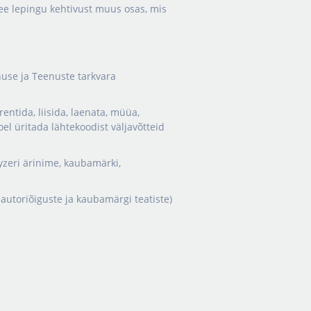
see lepingu kehtivust muus osas, mis
enuse ja Teenuste tarkvara
rentida, liisida, laenata, müüa,
el üritada lähtekoodist väljavõtteid
lyzeri ärinime, kaubamärki,
utoriõiguste ja kaubamärgi teatiste)