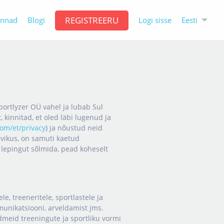
REGISTREERU
Eesti
innad
Blogi
Logi sisse
Sportlyzer OÜ vahel ja lubab Sul
 kinnitad, et oled läbi lugenud ja
com/et/privacy
) ja nõustud neid
evikus, on samuti kaetud
t lepingut sõlmida, pead koheselt
, treeneritele, sportlastele ja
unikatsiooni, arveldamist jms.
meid treeningute ja sportliku vormi