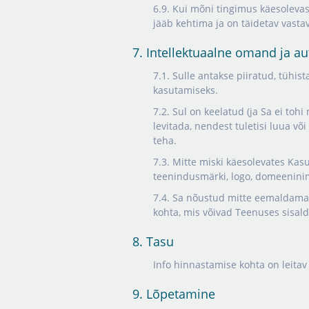
6.9. Kui mõni tingimus käesolevas
jääb kehtima ja on täidetav vasta
7. Intellektuaalne omand ja a
7.1. Sulle antakse piiratud, tühis
kasutamiseks.
7.2. Sul on keelatud (ja Sa ei tohi
levitada, nendest tuletisi luua v
teha.
7.3. Mitte miski käesolevates Kas
teenindusmärki, logo, domeeninim
7.4. Sa nõustud mitte eemaldama,
kohta, mis võivad Teenuses sisaldu
8. Tasu
Info hinnastamise kohta on leitav
9. Lõpetamine