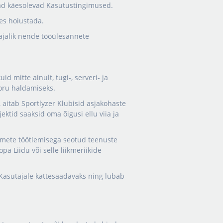
ivad käesolevad Kasutustingimused.
es hoiustada.
 vajalik nende tööülesannete
d mitte ainult, tugi-, serveri- ja
oru haldamiseks.
 aitab Sportlyzer Klubisid asjakohaste
ektid saaksid oma õigusi ellu viia ja
ndmete töötlemisega seotud teenuste
a Liidu või selle liikmeriikide
Kasutajale kättesaadavaks ning lubab