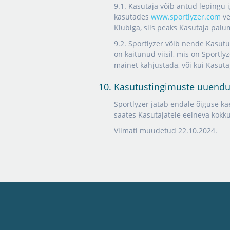
9.1. Kasutaja võib antud lepingu 
kasutades
www.sportlyzer.com
ve
Klubiga, siis peaks Kasutaja pal
9.2. Sportlyzer võib nende Kasutu
on käitunud viisil, mis on Sportly
mainet kahjustada, või kui Kasut
10. Kasutustingimuste uuend
Sportlyzer jätab endale õiguse k
saates Kasutajatele eelneva kokku
Viimati muudetud 22.10.2024.