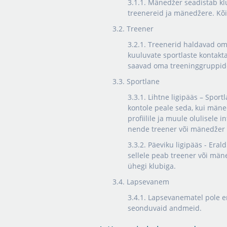
3.1.1. Mänedžer seadistab klub
treenereid ja mänedžere. Kõig
3.2. Treener
3.2.1. Treenerid haldavad om
kuuluvate sportlaste kontakt
saavad oma treeninggruppides
3.3. Sportlane
3.3.1. Lihtne ligipääs – Spor
kontole peale seda, kui mäned
profiilile ja muule olulisele 
nende treener või mänedžer 
3.3.2. Päeviku ligipääs - Eral
sellele peab treener või mäne
ühegi klubiga.
3.4. Lapsevanem
3.4.1. Lapsevanematel pole e
seonduvaid andmeid.