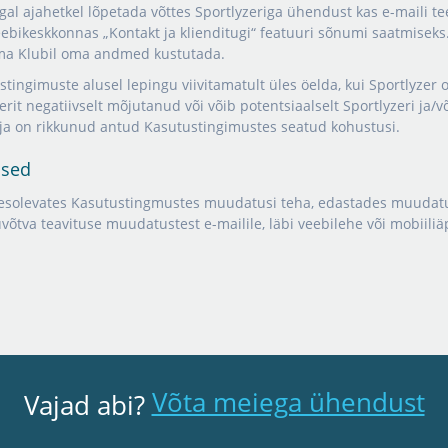
igal ajahetkel lõpetada võttes Sportlyzeriga ühendust kas e-maili te
ebikeskkonnas „Kontakt ja klienditugi“ featuuri sõnumi saatmiseks
uma Klubil oma andmed kustutada.
stingimuste alusel lepingu viivitamatult üles öelda, kui Sportlyzer
zerit negatiivselt mõjutanud või võib potentsiaalselt Sportlyzeri ja/v
aja on rikkunud antud Kasutustingimustes seatud kohustusi.
used
äesolevates Kasutustingmustes muudatusi teha, edastades muudatuse
võtva teavituse muudatustest e-mailile, läbi veebilehe või mobiili
Võta meiega ühendust
Vajad abi?