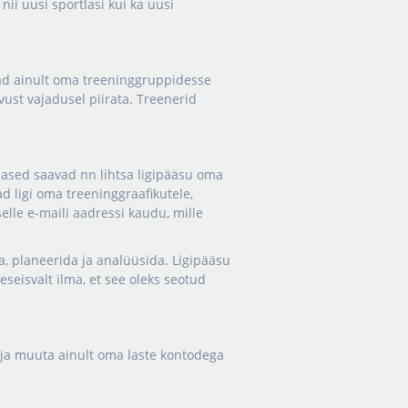
nii uusi sportlasi kui ka uusi
vad ainult oma treeninggruppidesse
ust vajadusel piirata. Treenerid
tlased saavad nn lihtsa ligipääsu oma
d ligi oma treeninggraafikutele,
selle e-maili aadressi kaudu, mille
da, planeerida ja analüüsida. Ligipääsu
eseisvalt ilma, et see oleks seotud
 ja muuta ainult oma laste kontodega