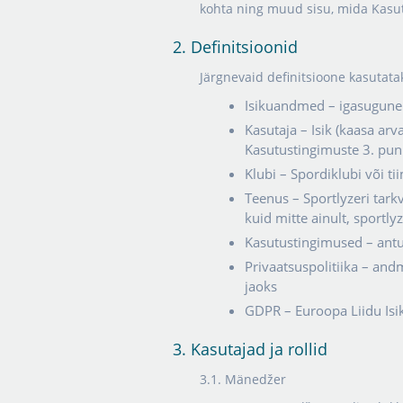
kohta ning muud sisu, mida Kasut
2. Definitsioonid
Järgnevaid definitsioone kasutata
Isikuandmed – igasugune i
Kasutaja – Isik (kaasa arva
Kasutustingimuste 3. punk
Klubi – Spordiklubi või ti
Teenus – Sportlyzeri tark
kuid mitte ainult, sportl
Kasutustingimused – antud
Privaatsuspolitiika – and
jaoks
GDPR – Euroopa Liidu Isi
3. Kasutajad ja rollid
3.1. Mänedžer