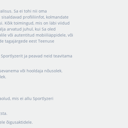
lisus. Sa ei tohi nii oma
 sisaldavad profiiliinfot, kolmandate
i. Kõik toimingud, mis on läbi viidud
lja arvatud juhul, kui Sa oled
ile või autentitud mobiiliäppidele, või
nde tagajärgede eest Teenuse
 Sportlyzerit ja peavad neid teavitama
psevanema või hooldaja nõusolek.
lek.
olud, mis ei allu Sportlyzeri
tsta.
ele õigusaktidele.