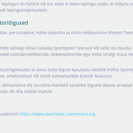
 lepingus on tühine või kui seda ei loeta lepingu osaks, ei mõjuta 
valt lepingutingimustele.
utoriõigused
tatav, personaalne, mitte-üleantav ja mitte-eksklusiivne litsents Te
 mitte kellelgi teisel lubada) Sportlyzeri Teenust või selle osi muuta, 
õi neid pöördprojekteerida, dekompileerida ega mitte ühelgi muul mo
utustingimustes ei anna Sulle õigust kasutada ükskõik millist Sport
e, ametiriietust või muid iseloomulikke brändi featuure.
 ähmastama või muutma märkeid varaliste õiguste (kaasa arvatud a
da või olla sellele lisatud.
 aadressil
https://www.sportlyzer.com/et/pricing.