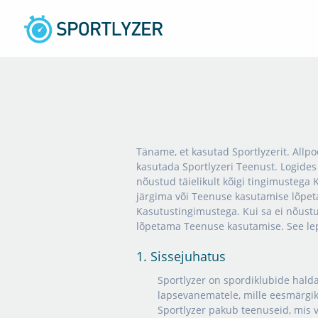
Täname, et kasutad Sportlyzerit. Allpoo
kasutada Sportlyzeri Teenust. Logides 
nõustud täielikult kõigi tingimustega 
järgima või Teenuse kasutamise lõpeta
Kasutustingimustega. Kui sa ei nõustu 
lõpetama Teenuse kasutamise. See lep
1. Sissejuhatus
Sportlyzer on spordiklubide halda
lapsevanematele, mille eesmärgik
Sportlyzer pakub teenuseid, mis 