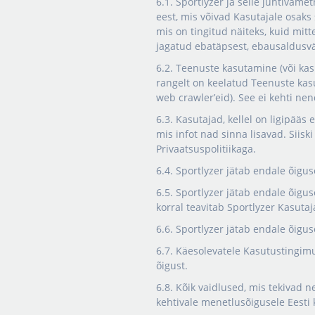
6.1. Sportlyzer ja selle juhtivame
eest, mis võivad Kasutajale osaks
mis on tingitud näiteks, kuid mitte
jagatud ebatäpsest, ebausaldusväär
6.2. Teenuste kasutamine (või kas
rangelt on keelatud Teenuste ka
web crawler’eid). See ei kehti nen
6.3. Kasutajad, kellel on ligipääs
mis infot nad sinna lisavad. Siis
Privaatsuspolitiikaga.
6.4. Sportlyzer jätab endale õigus
6.5. Sportlyzer jätab endale õig
korral teavitab Sportlyzer Kasutaj
6.6. Sportlyzer jätab endale õigu
6.7. Käesolevatele Kasutustingim
õigust.
6.8. Kõik vaidlused, mis tekivad 
kehtivale menetlusõigusele Eesti