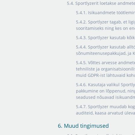
5.4. Sportlyzerit loetakse andmet
5.4.1. Isikuandmete töötlemi
5.4.2. Sportlyzer tagab, et li
sooritamiseks ning kes on e
5.4.3. Sportlyzer kasutab kõi
5.4.4. Sportlyzer kasutab allt
sõnumiteenusepakkujad, ja K
5.4.5. Võttes arvesse andmete
tehniliste ja organisatsioonil
muid GDPR-ist lähtuvaid kohu
5.4.6. Kasutaja valikul Spor
pakkumine on lõppenud, ning k
seadused nõuavad isikuandme
5.4.7. Sportlyzer muudab kog
auditeid, kaasa arvatud üleva
6. Muud tingimused