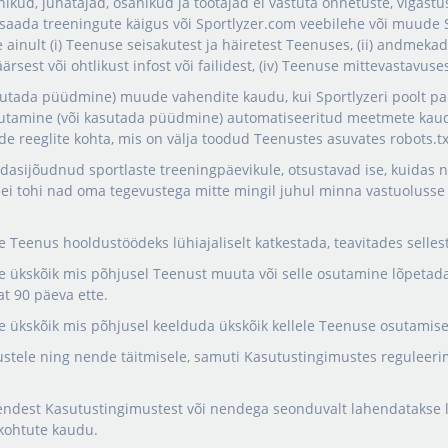
tnikud, juhatajad, osanikud ja töötajad ei vastuta õnnetuste, vigast
 saada treeningute käigus või Sportlyzer.com veebilehe või muude S
 ainult (i) Teenuse seisakutest ja häiretest Teenuses, (ii) andmekadu
sest või ohtlikust infost või failidest, (iv) Teenuse mittevastavus
utada püüdmine) muude vahendite kaudu, kui Sportlyzeri poolt paku
sutamine (või kasutada püüdmine) automatiseeritud meetmete kaudu
de reeglite kohta, mis on välja toodud Teenustes asuvates robots.txt
 edasijõudnud sportlaste treeningpäevikule, otsustavad ise, kuidas 
ki ei tohi nad oma tegevustega mitte mingil juhul minna vastuoluss
e Teenus hooldustöödeks lühiajaliselt katkestada, teavitades selles
use ükskõik mis põhjusel Teenust muuta või selle osutamine lõpeta
at 90 päeva ette.
se ükskõik mis põhjusel keelduda ükskõik kellele Teenuse osutamise
ustele ning nende täitmisele, samuti Kasutustingimustes reguleeri
nendest Kasutustingimustest või nendega seonduvalt lahendatakse lä
 kohtute kaudu.