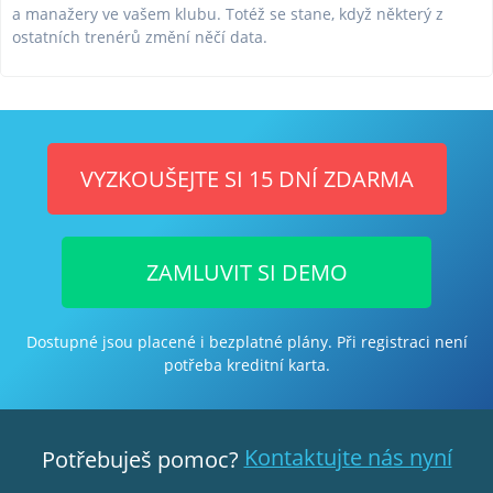
a manažery ve vašem klubu. Totéž se stane, když některý z
ostatních trenérů změní něčí data.
VYZKOUŠEJTE SI 15 DNÍ ZDARMA
ZAMLUVIT SI DEMO
Dostupné jsou placené i bezplatné plány. Při registraci není
potřeba kreditní karta.
Kontaktujte nás nyní
Potřebuješ pomoc?