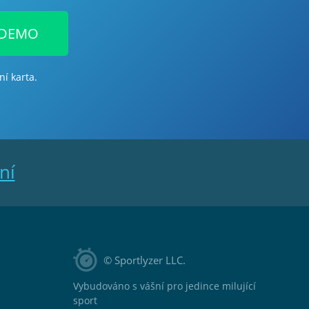
 DEMO
ní karta.
ní
© Sportlyzer LLC.
Vybudováno s vášní pro jedince milující
sport