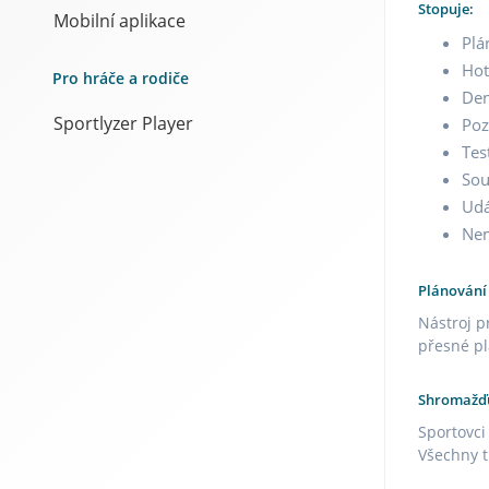
Stopuje:
Mobilní aplikace
Plá
Hot
Pro hráče a rodiče
Den
Sportlyzer Player
Po
Tes
Sou
Udá
Nem
Plánování
Nástroj p
přesné pl
Shromažďu
Sportovci
Všechny 