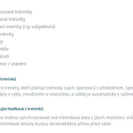
nované tréninky
ové tréninky
ní metriky (i ty subjektivní)
známky
ty
těže
losti
oc / zranění
 tréninků
ro trenéry, kteří plánují tréninky svých sportovců s předstihem. S
ány s cykly, množstvím a intenzitou, a sdílet je automaticky s vašimi
jte feedback z tréninků
 si mohou synchronizovat svá tréninková data z jejich monitoru srde
tréninkové detaily budou shromážděny přímo před vámi.