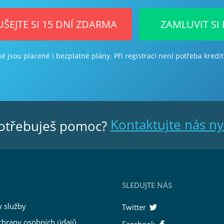
ŠEJTE SI 15 DNÍ ZDARMA
ZAMLUVIT SI
 jsou placené i bezplatné plány. Při registraci není potřeba kredit
Kontaktujte nás ny
otřebuješ pomoc?
SLEDUJTE NÁS
 služby
Twitter
chrany osobních údajů