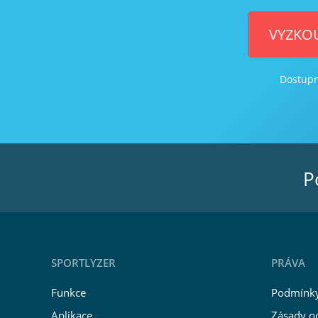
VYZKOU
Dostupné
P
SPORTLYZER
PRÁVA
Funkce
Podmínky
Aplikace
Zásady o