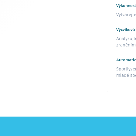
Výkonnost
Vytvářejt
Výcviková
Analyzujt
zraněním.
Automatic
Sportlyze
mladé spo