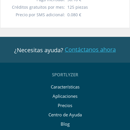
Créditos gratuitos por mes:
125
piezas
Precio por SMS adicional:
0.080
€
Contáctanos ahora
¿Necesitas ayuda?
SPORTLYZER
Características
Aplicaciones
Precios
Centro de Ayuda
Blog