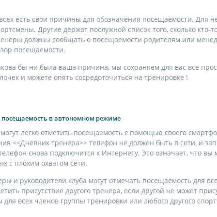
 всех есть свои причины для обозначения посещаемости. Для не
портсмены. Другие держат послужной список того, сколько кто-т
ренеры должны сообщать о посещаемости родителям или менедж
бзор посещаемости.
акова бы ни была ваша причина, мы сохраняем для вас все прос
алочек и можете опять сосредоточиться на тренировке !
 посещаемость в автономном режиме
могут легко отметить посещаемость с помощью своего смартф
ия <<Дневник тренера>> телефон не должен быть в сети, и за
к телефон снова подключится к Интернету. Это означает, что в
ях с плохим охватом сети.
еры и руководители клуба могут отмечать посещаемость для все
метить присутствие другого тренера, если другой не может при
 для всех членов группы тренировки или любого другого спорт