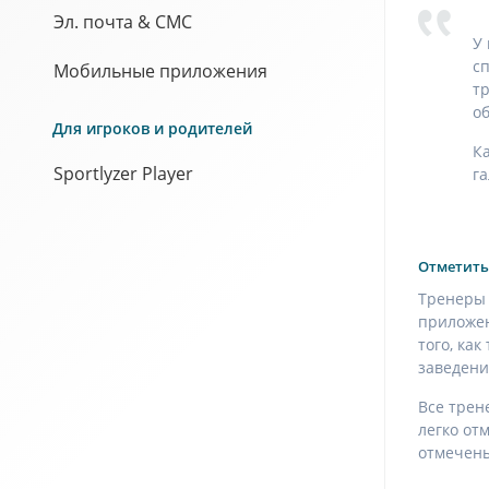
Эл. почта & СМС
У
с
Мобильные приложения
т
о
Для игроков и родителей
К
Sportlyzer Player
г
Отметить
Тренеры 
приложен
того, ка
заведени
Все трен
легко от
отмечены