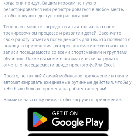
когда они придут. Вашим игрокам не нужно
регистрироваться или регистрироваться в любом месте,
чтобы получить доступ к их расписанию.
Теперь вы можете сосредоточиться только на своем
тренировочном процессе и развитии детей. Закончите
свою работу, отметив посещаемость для тех, кто появился с
помощью приложения , которое автоматически связывает
записи посещаемости со всеми спортсменами и группами
обучения. Позже вы можете автоматически загружать
отчеты о посещаемости ввиде простого файла Excel.
Просто, не так ли? Скачай мобильное приложение и начни
автоматизировать ежедневные рутинные действия, чтобы у
тебя было больше времени на работу тренером!
Нажмите на ссылку ниже, чтобы загрузить приложение: